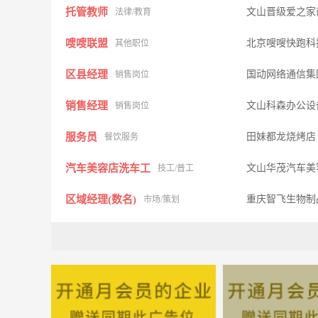
托管教师
文山晋级爱之家
法律/教育
嗖嗖联盟
北京嗖嗖快跑科
其他职位
区县经理
国动网络通信集
销售岗位
销售经理
文山科森办公设
销售岗位
服务员
田妹都龙烧烤店
餐饮服务
汽车美容店洗车工
文山华茂汽车美
技工/普工
区域经理(数名)
重庆智飞生物制
市场/策划
装配工，冲压工，碰焊工，注塑工，
美的微波炉和清
技工/普工
驾驶员，押运员
文山鸿发农业种
司机/交通
代驾司机
大陆老兵出行
司机/交通