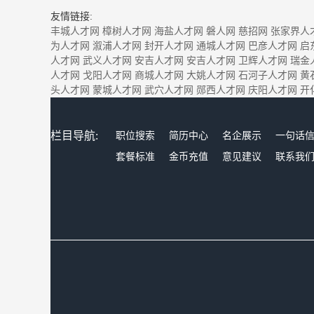
友情链接:
丰城人才网
樟树人才网
海盐人才网
磐人网
慈招网
张家界人
为人才网
溆浦人才网
封开人才网
通城人才网
巴彦人才网
启
人才网
武义人才网
安吉人才网
安吉人才网
卫辉人才网
瑞金
人才网
戈阳人才网
商城人才网
大姚人才网
石河子人才网
黄
头人才网
蒙城人才网
武穴人才网
郧西人才网
庆阳人才网
开
栏目导航:
职位搜索
简历中心
名企展示
一句话
套餐标准
金币充值
意见建议
联系我