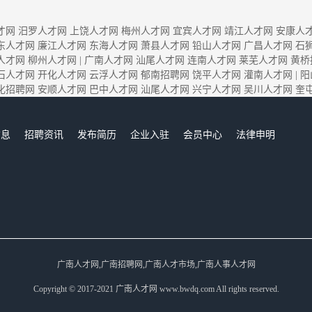
才网
汨罗人才网
上饶人才网
梅州人才网
宜宾人才网
靖江人才网
安康人
东人才网
廉江人才网
东海人才网
萧县人才网
铅山人才网
广昌人才网
石
人才网
柳州人才网
|
广南人才网
汕尾人才网
连南人才网
莱芜人才网
黄桥
石人才网
开化人才网
云浮人才网
郁南招聘网
饶平人才网
灌南人才网
|
阳
化招聘网
安顺人才网
巴中人才网
汕尾人才网
兴宁人才网
吴川人才网
奎
信息
招聘资讯
发布简历
企业入驻
会员中心
法律申明
们
广南人才网,广南招聘网,广南人才市场,广南人事人才网
Copyright © 2017-2021 广南人才网 www.bwdq.com All rights reserved.