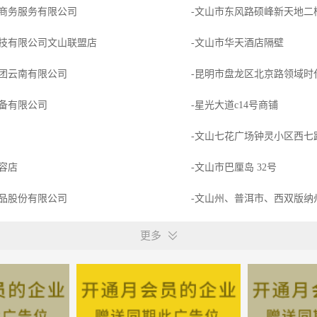
商务服务有限公司
技有限公司文山联盟店
-文山市华天酒店隔壁
团云南有限公司
-昆明市盘龙区北京路领域时代
备有限公司
-星光大道c14号商铺
-文山七花广场钟灵小区西七路
容店
-文山市巴厘岛 32号
品股份有限公司
-文山州、普洱市、西双版纳
洁事业部顺德工厂直招
-广东省佛山顺德区北�蛘蛴
更多
植有限公司
-文山市东山乡第五中学
-文山卧龙街道民村51栋老兵