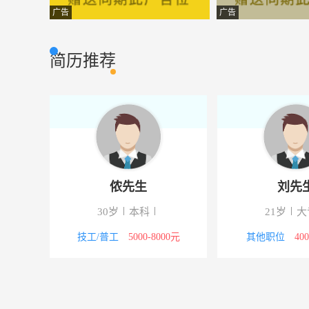
驻校教官
广南县雄师营户
法律/教育
广告
广告
普工
汇丰达人力资源
技工/普工
简历推荐
前台收银员
文山居尚快捷主
酒店/旅游
店长 优秀搭配师
文山声雨竹女装
促销/导购
办公室文秘
云南富砚高速公
行政/后勤
美容师
利姿化妆品生活
促销/导购
侬先生
刘先
景区讲解员
麻栗坡文化旅游
酒店/旅游
30岁
本科
21岁
大
活动推广
内蒙古伊利实业
销售岗位
5000元
技工/普工
5000-8000元
其他职位
40