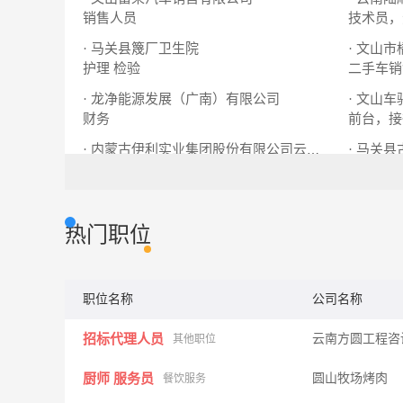
销售人员
技术员，
· 马关县篾厂卫生院
· 文山
护理 检验
二手车销
· 龙净能源发展（广南）有限公司
· 文山
财务
前台，接
· 马关
· 内蒙古伊利实业集团股份有限公司云南分公司
活动推广
医务人员
热门职位
职位名称
公司名称
招标代理人员
云南方圆工程咨
其他职位
厨师 服务员
圆山牧场烤肉
餐饮服务