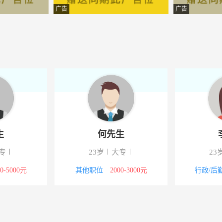
外运动策划有限公司
-广南县城镇南秀西路312号
广告
广告
有限公司
-富宁车站新世嘉酒店旁边
题酒店
-七花南路
-文山市普阳西路46号
路有限公司
-砚山县瑞泽苑小区对面
馆
-广南县北坛路北坛社区70号
生
何先生
投资开发有限公司
-麻栗坡县天保镇新城
专
23岁
大专
23
集团股份有限公司云南分公司
-昆明市西山区蓝光昆仑中心
00-5000元
其他职位
2000-3000元
行政/后