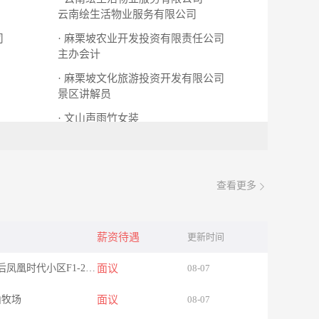
云南绘生活物业服务有限公司
司
· 麻栗坡农业开发投资有限责任公司
主办会计
· 麻栗坡文化旅游投资开发有限公司
景区讲解员
· 文山声雨竹女装
店长 优秀搭配师
查看更多
薪资待遇
更新时间
-云南省文山市州委州政府背后凤凰时代小区F1-25号门面
面议
08-07
山牧场
面议
08-07