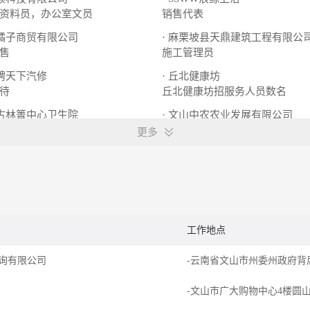
资料员，办公室文员
销售代表
市橘子商贸有限公司
· 麻栗坡县天鼎建筑工程有限公
售
施工管理员
车骋天下汽修
· 丘北健康坊
待
丘北健康坊招服务人员数名
县古林箐中心卫生院
· 文山中农农业发展有限公司
业务员
更多
工作地点
询有限公司
-文山市广大购物中心4楼圆