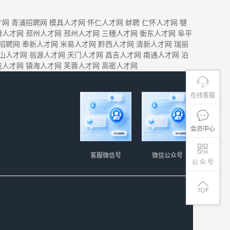
才网
青浦招聘网
模具人才网
怀仁人才网
蚌聘
仁怀人才网
犍
狮人才网
邳州人才网
邳州人才网
三穗人才网
衡东人才网
阜平
招聘网
奉新人才网
米易人才网
黔西人才网
清新人才网
瑞丽
山人才网
翁源人才网
天门人才网
昌吉人才网
南通人才网
泊
屯人才网
镇海人才网
芙蓉人才网
高密人才网
在线客服
会员中心
客服微信号
微信公众号
公 众 号